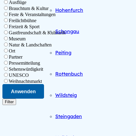
Ausflüge
Brauchtum & Kultur
Hohenfurch
Feste & Veranstaltungen
Freilichtbühne
Freizeit & Sport
Schongau
Gastfreundschaft & Kulinarik
Museum
Natur & Landschaften
Ort
Peiting
Partner
Pressemitteilung
Sehenswürdigkeit
Rottenbuch
UNESCO
Weihnachtsmarkt
Anwenden
Wildsteig
Filter
Steingaden