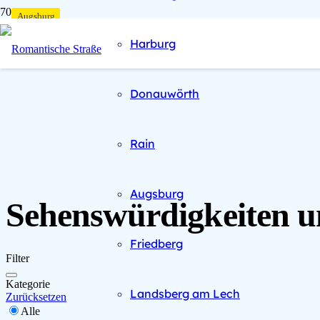
Augsburg
Augsburg
Augsburg
Augsburg
Augsburg
Augsburg
Augsburg
Augsburg
Augsburg
Augsburg
Augsburg
Augsburg
Augsburg
Augsburg
Augsburg
Augsburg
Augsburg
Augsburg
Augsburg
Augsburg
Augsburg
Harburg
Donauwörth
Rain
Augsburg
Sehenswürdigkeiten u
Friedberg
Filter
Kategorie
Landsberg am Lech
Zurücksetzen
Alle